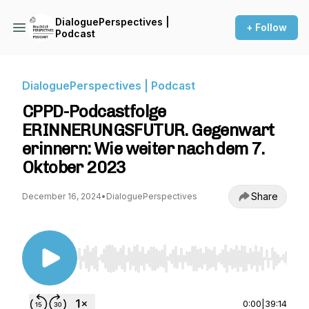
DialoguePerspectives |
+ Follow
Podcast
DialoguePerspectives | Podcast
CPPD-Podcastfolge
ERINNERUNGSFUTUR. Gegenwart
erinnern: Wie weiter nach dem 7.
Oktober 2023
Share
December 16, 2024
•
DialoguePerspectives
Use Left/Right to seek, Home/End to jump to st
0:00
|
39:14