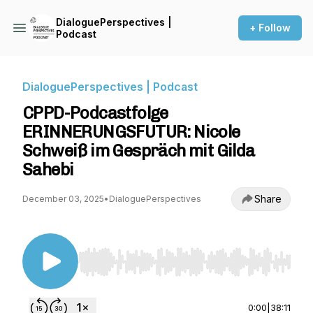
DialoguePerspectives |
+ Follow
Podcast
DialoguePerspectives | Podcast
CPPD-Podcastfolge
ERINNERUNGSFUTUR: Nicole
Schweiß im Gespräch mit Gilda
Sahebi
Share
December 03, 2025
•
DialoguePerspectives
Use Left/Right to seek, Home/End to jump to st
0:00
|
38:11